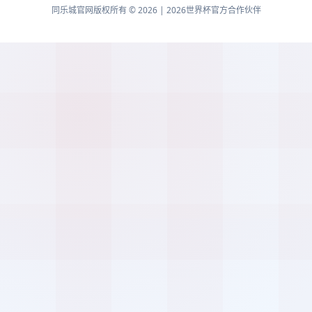
同乐城官网版权所有 © 2026 | 2026世界杯官方合作伙伴
51La