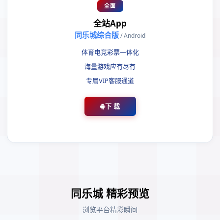
全面
全站App
同乐城综合版
/ Android
体育电竞彩票一体化
海量游戏应有尽有
专属VIP客服通道
下 载
同乐城 精彩预览
浏览平台精彩瞬间